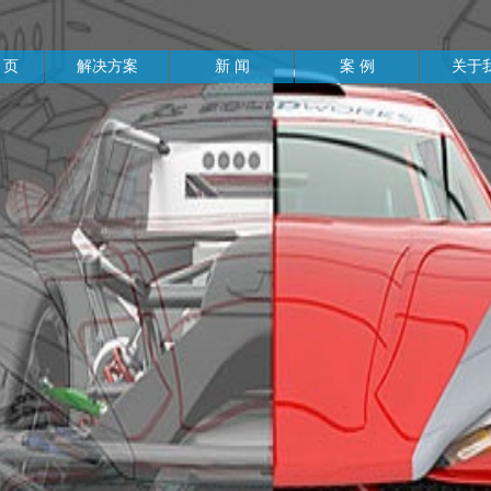
 页
解决方案
新 闻
案 例
关于